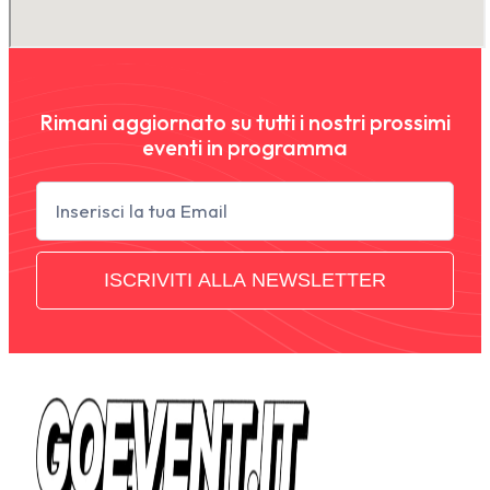
Rimani aggiornato su tutti i nostri prossimi
eventi in programma
Newsletter
ISCRIVITI ALLA NEWSLETTER