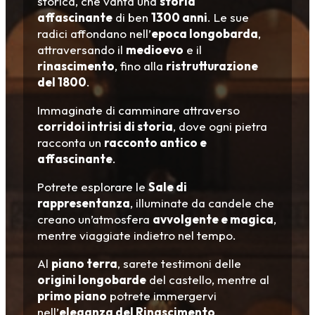
storica, che vanta una
storia
affascinante
di ben
1300 anni
. Le sue
radici affondano nell’
epoca longobarda
,
attraversando il
medioevo
e il
rinascimento
, fino alla
ristrutturazione
del 1800
.
Immaginate di camminare attraverso
corridoi intrisi di storia
, dove ogni pietra
racconta un
racconto antico e
affascinante
.
Potrete esplorare le
Sale di
rappresentanza
, illuminate da candele che
creano un’atmosfera
avvolgente e magica
,
mentre viaggiate indietro nel tempo.
Al
piano terra
, sarete testimoni delle
origini longobarde
del castello, mentre al
primo piano
potrete immergervi
nell’
eleganza del Rinascimento
.