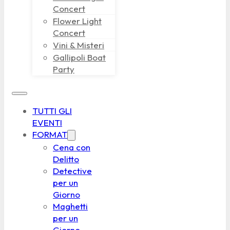
Concert
Flower Light
Concert
Vini & Misteri
Gallipoli Boat
Party
TUTTI GLI
EVENTI
FORMAT
Cena con
Delitto
Detective
per un
Giorno
Maghetti
per un
Giorno