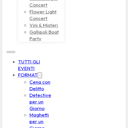
Concert
Flower Light
Concert
Vini & Misteri
Gallipoli Boat
Party
TUTTI GLI
EVENTI
FORMAT
Cena con
Delitto
Detective
per un
Giorno
Maghetti
per un
Giorno