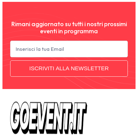
Rimani aggiornato su tutti i nostri prossimi
eventi in programma
Newsletter
ISCRIVITI ALLA NEWSLETTER