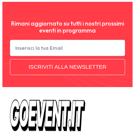
Rimani aggiornato su tutti i nostri prossimi
eventi in programma
Newsletter
ISCRIVITI ALLA NEWSLETTER