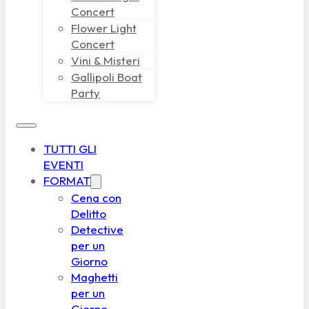
Concert
Flower Light
Concert
Vini & Misteri
Gallipoli Boat
Party
TUTTI GLI
EVENTI
FORMAT
Cena con
Delitto
Detective
per un
Giorno
Maghetti
per un
Giorno