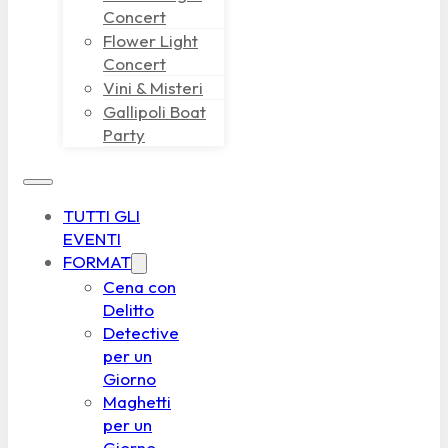
Concert
Flower Light
Concert
Vini & Misteri
Gallipoli Boat
Party
TUTTI GLI
EVENTI
FORMAT
Cena con
Delitto
Detective
per un
Giorno
Maghetti
per un
Giorno