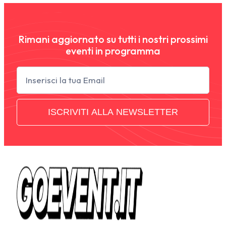
Rimani aggiornato su tutti i nostri prossimi
eventi in programma
Newsletter
ISCRIVITI ALLA NEWSLETTER