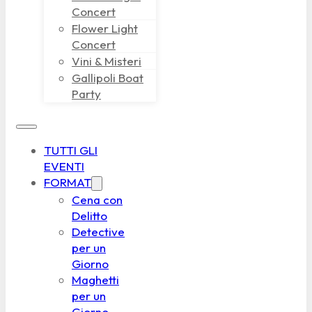
Concert
Flower Light
Concert
Vini & Misteri
Gallipoli Boat
Party
TUTTI GLI
EVENTI
FORMAT
Cena con
Delitto
Detective
per un
Giorno
Maghetti
per un
Giorno