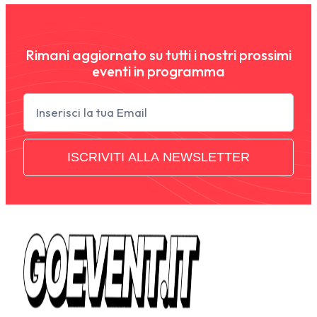
Rimani aggiornato su tutti i nostri prossimi
eventi in programma
Newsletter
ISCRIVITI ALLA NEWSLETTER