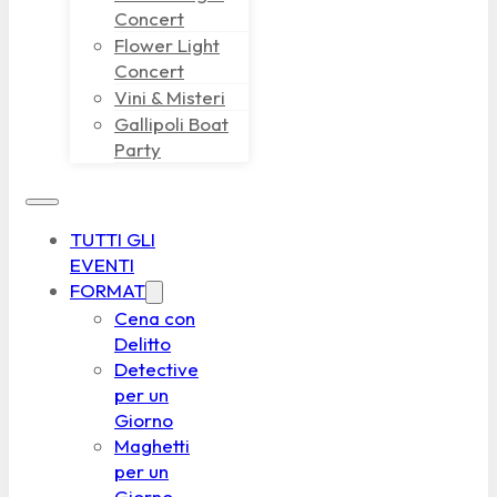
Concert
Flower Light
Concert
Vini & Misteri
Gallipoli Boat
Party
TUTTI GLI
EVENTI
FORMAT
Cena con
Delitto
Detective
per un
Giorno
Maghetti
per un
Giorno