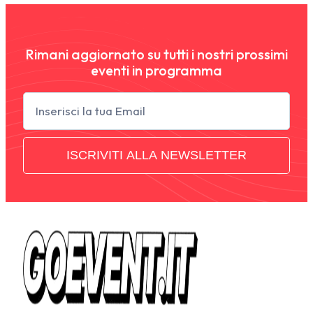
Rimani aggiornato su tutti i nostri prossimi
eventi in programma
Newsletter
ISCRIVITI ALLA NEWSLETTER