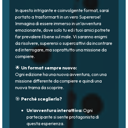
In questo intrigante e coinvolgente format, sarai
portato a trasformarti in un vero Supereroe!
Immagina di essere immerso in un’avventura
emozionante, dove solo tu ed i tuoi amici potrete
far prevalere il bene sul male. Vi saranno enigmi
da risolvere, supereroi o supercattivi da incontrare
ed interrogare, ma soprattutto una missione da
compiere.
🌟
Un format sempre nuovo:
Ogni edizione ha una nuova avventura, con una
missione differente da compiere e quindi una
nuova trama da scoprire.
🎯
Perché sceglierlo?
Un’avventura interattiva:
Ogni
partecipante si sente protagonista di
questa esperienza.