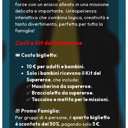
forze con un eroico alleato in una missione
delicata e importante. Un’esperienza
interattiva che combina logica, creatività e
tanto divertimento, perfetta per tutta la
famiglia!
Costi e Kit del Supereroe
🎟️
Costo biglietto:
10 € per adulti e bambini.
Solo i bambini ricevono il Kit del
Supereroe
, che include:
✅
Mascherina da supereroe.
✅
Braccialetto da supereroe.
✅
Taccuino e matita per le missioni.
🎁
Promo Famiglia:
Per gruppi di 4 persone, il
quarto biglietto
è scontato del 50%
, pagando solo
5 €
.