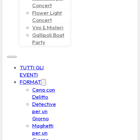
Concert
Flower Light
Concert
Vini & Misteri
Gallipoli Boat
Party
TUTTI GLI
EVENTI
FORMAT
Cena con
Delitto
Detective
per un
Giorno
Maghetti
per un
Giorno