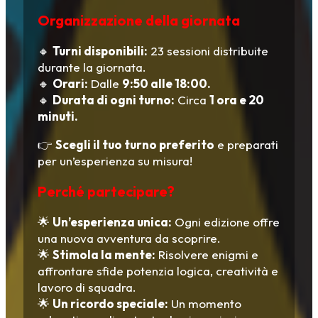
Organizzazione della giornata
🔸
Turni disponibili:
23 sessioni distribuite
durante la giornata.
🔸
Orari:
Dalle
9:50 alle 18:00.
🔸
Durata di ogni turno:
Circa
1 ora e 20
minuti.
👉
Scegli il tuo turno preferito
e preparati
per un’esperienza su misura!
Perché partecipare?
🌟
Un’esperienza unica:
Ogni edizione offre
una nuova avventura da scoprire.
🌟
Stimola la mente:
Risolvere enigmi e
affrontare sfide potenzia logica, creatività e
lavoro di squadra.
🌟
Un ricordo speciale:
Un momento