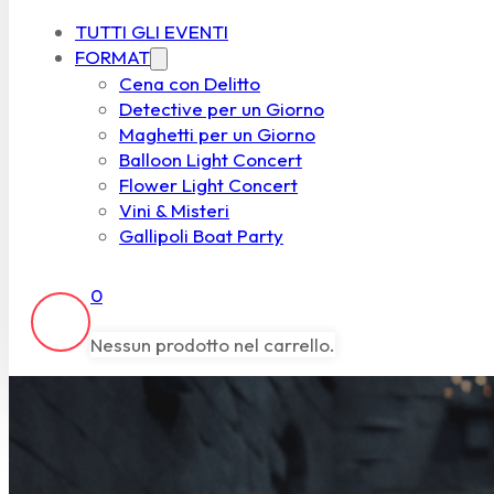
TUTTI GLI EVENTI
FORMAT
Cena con Delitto
Detective per un Giorno
Maghetti per un Giorno
Balloon Light Concert
Flower Light Concert
Vini & Misteri
Gallipoli Boat Party
0
Nessun prodotto nel carrello.