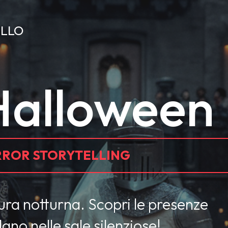
ELLO
Halloween
ROR STORYTELLING
tura notturna. Scopri le presenze
lano nelle sale silenziose!