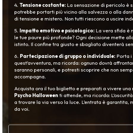
4.
Tensione costante:
La sensazione di pericolo è 
potrebbe portarti più vicino alla salvezza o alla dan
di tensione e mistero. Non tutti riescono a uscire ind
5.
Impatto emotivo e psicologico:
La vera sfida è 
le tue paure più profonde? Ogni decisione mette alla 
istinto. Il confine tra giusto e sbagliato diventerà se
6.
Partecipazione di gruppo o individuale:
Porta i
quest’avventura, ma ricorda: ognuno dovrà affrontare
saranno personali, e potresti scoprire che non sempre 
accompagna.
Acquista ora il tuo biglietto e preparati a vivere un
Psycho Halloween
ti attende, ma ricorda: L’oscurit
a trovare la via verso la luce. L’entrata è garantita,
da voi.