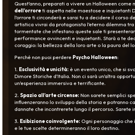
Quest’anno, preparati a vivere un Halloween come m
dell’orrore
ti aspetta nelle maestose e inquietanti D
l’orrore ti circonderà e sarai tu a decidere il corso 
artistica vivrai da protagonista l’eterno dilemma tra
tormentate che infestano queste sale ti presenteran
performance avvincenti e inquietanti. Starà a te de
coraggio: la bellezza della loro arte o la paura del l
Perché non puoi perdere
Psycho Halloween
:
1.
Esclusività e unicità:
è un evento unico, che si svo
Dimore Storiche d’Italia. Non ci sarà un’altra oppor
un’esperienza immersiva e terrificante.
2.
Spazio all’arte circense:
Non sarete semplici spet
influenzeranno lo sviluppo della storia e potranno c
dannate che incontrerete lungo il percorso. Sarete in
3.
Esibizione coinvolgente:
Ogni personaggio che i
e le tue scelte determineranno il loro destino.