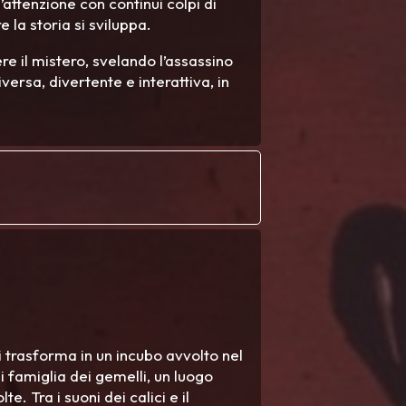
’attenzione con continui colpi di
 la storia si sviluppa.
ere il mistero, svelando l’assassino
versa, divertente e interattiva, in
 trasforma in un incubo avvolto nel
di famiglia dei gemelli, un luogo
te. Tra i suoni dei calici e il