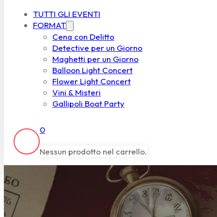
TUTTI GLI EVENTI
FORMAT
Cena con Delitto
Detective per un Giorno
Maghetti per un Giorno
Balloon Light Concert
Flower Light Concert
Vini & Misteri
Gallipoli Boat Party
0
Nessun prodotto nel carrello.