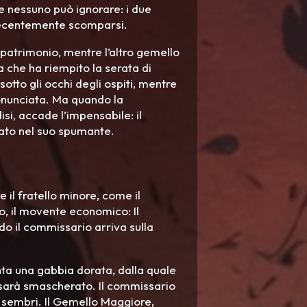
he nessuno può ignorare: i due
i, recentemente scomparsi.
 patrimonio, mentre l’altro gemello
a che ha riempito la serata di
otto gli occhi degli ospiti, mentre
onunciata. Ma quando la
disi, accade l’impensabile: il
lato nel suo spumante.
e il fratello minore, come il
to, il movente economico: Il
o il commissario arriva sulla
venta una gabbia dorata, dalla quale
 sarà smascherato. Il commissario
o sembri. Il Gemello Maggiore,