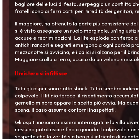
bagliore delle luci di festa, serpeggia un conflitto c
fratelli sono ai ferri corti per l’eredità dei genitor
Il maggiore, ha ottenuto la parte più consistente del
si è visto assegnare un ruolo marginale, un’ingiustizi
accuse e recriminazioni. La lite esplode con ferocia s
antichi rancori e segreti emergono a ogni parola pr
mezzanotte si avvicina, e i calici si alzano per il brin
Maggiore crolla a terra, ucciso da un veleno mesco
Il mistero si infittisce
Tutti gli ospiti sono sotto shock. Tutto sembra indicar
colpevole. Il litigio feroce, il risentimento accumula
gemello minore appare la scelta più ovvia. Ma quand
scena, il caso assume contorni inaspettati.
Gli ospiti iniziano a essere interrogati, e la villa di
nessuno potrà uscire fino a quando il colpevole non
sospetta che la verità sia ben più intricata di quant