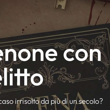
enone con
litto
caso irrisolto da più di un secolo?