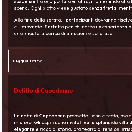
suspense tra una portata e l’altra, mantenendo alta l
scena. Ogni piatto viene gustato senza fretta, mentre
Alla fine della serata, i partecipanti dovranno risolv
e il movente. Perfetta per chi cerca un’esperienza di
un’atmosfera carica di emozioni e sorprese.
Leggi la Trama
Delitto di Capodanno
La notte di Capodanno promette lusso e festa, ma si
mistero. Gli ospiti sono invitati nella splendida villa 
elegante e ricco di storia, ora teatro di tensioni irrisol