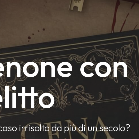
enone con
litto
caso irrisolto da più di un secolo?