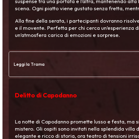
suspense tra una portata e l’altra, mantenendo alta l
scena. Ogni piatto viene gustato senza fretta, mentre
Alla fine della serata, i partecipanti dovranno risolv
e il movente. Perfetta per chi cerca un’esperienza di
un’atmosfera carica di emozioni e sorprese.
Leggi la Trama
Delitto di Capodanno
La notte di Capodanno promette lusso e festa, ma si
mistero. Gli ospiti sono invitati nella splendida villa 
elegante e ricco di storia, ora teatro di tensioni irrisol