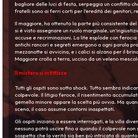
bagliore delle luci di festa, serpeggia un conflitto c
fratelli sono ai ferri corti per l’eredità dei genitor
Il maggiore, ha ottenuto la parte più consistente del
si è visto assegnare un ruolo marginale, un’ingiustizi
accuse e recriminazioni. La lite esplode con ferocia s
antichi rancori e segreti emergono a ogni parola pr
mezzanotte si avvicina, e i calici si alzano per il brin
Maggiore crolla a terra, ucciso da un veleno mesco
Il mistero si infittisce
Tutti gli ospiti sono sotto shock. Tutto sembra indicar
colpevole. Il litigio feroce, il risentimento accumula
gemello minore appare la scelta più ovvia. Ma quand
scena, il caso assume contorni inaspettati.
Gli ospiti iniziano a essere interrogati, e la villa di
nessuno potrà uscire fino a quando il colpevole non
sospetta che la verità sia ben più intricata di quant