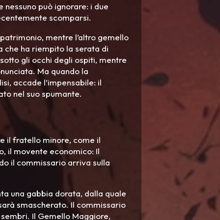
he nessuno può ignorare: i due
i, recentemente scomparsi.
 patrimonio, mentre l’altro gemello
a che ha riempito la serata di
otto gli occhi degli ospiti, mentre
onunciata. Ma quando la
disi, accade l’impensabile: il
lato nel suo spumante.
e il fratello minore, come il
to, il movente economico: Il
o il commissario arriva sulla
venta una gabbia dorata, dalla quale
 sarà smascherato. Il commissario
o sembri. Il Gemello Maggiore,