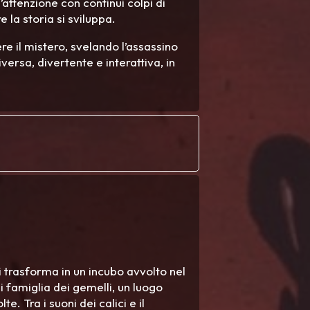
’attenzione con continui colpi di
 la storia si sviluppa.
ere il mistero, svelando l’assassino
versa, divertente e interattiva, in
 trasforma in un incubo avvolto nel
di famiglia dei gemelli, un luogo
te. Tra i suoni dei calici e il