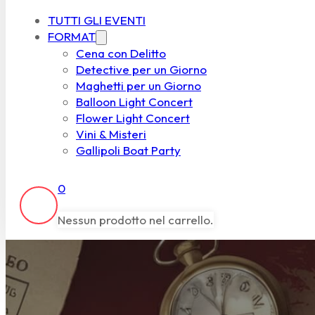
TUTTI GLI EVENTI
FORMAT
Cena con Delitto
Detective per un Giorno
Maghetti per un Giorno
Balloon Light Concert
Flower Light Concert
Vini & Misteri
Gallipoli Boat Party
0
Nessun prodotto nel carrello.