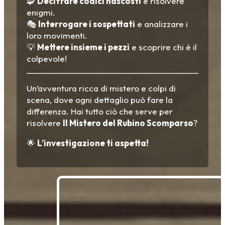
🧩
Decifrare codici nascosti
e risolvere
enigmi.
🎭
Interrogare i sospettati
e analizzare i
loro movimenti.
💡
Mettere insieme i pezzi
e scoprire chi è il
colpevole!
Un’avventura ricca di mistero e colpi di
scena, dove ogni dettaglio può fare la
differenza. Hai tutto ciò che serve per
risolvere
Il Mistero del Rubino Scomparso
?
🌟
L’investigazione ti aspetta!