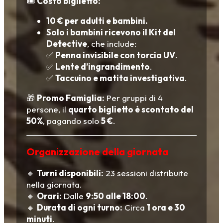
🎟️
Costo biglietto:
10 € per adulti e bambini.
Solo i bambini ricevono il Kit del
Detective
, che include:
✅
Penna invisibile con torcia UV
.
✅
Lente d’ingrandimento
.
✅
Taccuino e matita investigativa
.
🎁
Promo Famiglia:
Per gruppi di 4
persone, il
quarto biglietto è scontato del
50%
, pagando solo
5 €
.
Organizzazione della giornata
🔸
Turni disponibili:
23 sessioni distribuite
nella giornata.
🔸
Orari:
Dalle
9:50 alle 18:00
.
🔸
Durata di ogni turno:
Circa
1 ora e 30
minuti
.