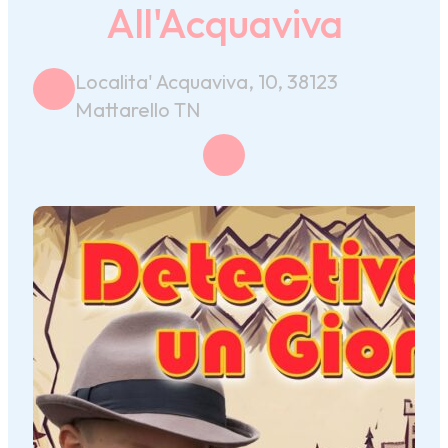
All'Acquaviva
Localita' Acquaviva, 10, 38123
Mattarello TN