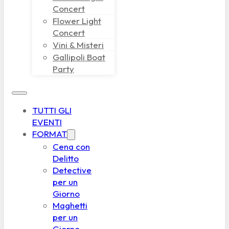
Concert
Flower Light
Concert
Vini & Misteri
Gallipoli Boat
Party
TUTTI GLI
EVENTI
FORMAT
Cena con
Delitto
Detective
per un
Giorno
Maghetti
per un
Giorno