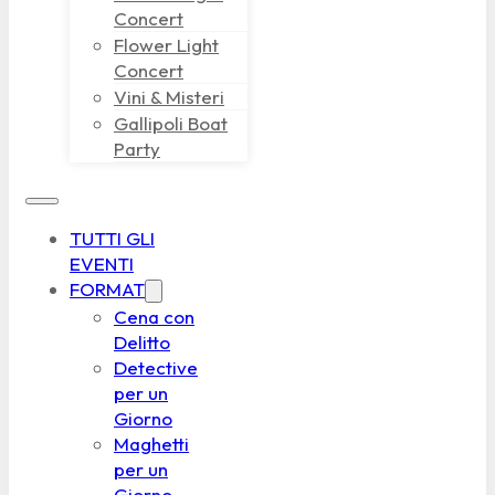
Concert
Flower Light
Concert
Vini & Misteri
Gallipoli Boat
Party
TUTTI GLI
EVENTI
FORMAT
Cena con
Delitto
Detective
per un
Giorno
Maghetti
per un
Giorno