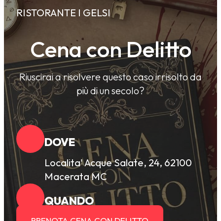
RISTORANTE I GELSI
Cena con Delitto
Riuscirai a risolvere questo caso irrisolto da
più di un secolo?
DOVE
Localita' Acque Salate, 24, 62100
Macerata MC
QUANDO
PRENOTA CENA CON DELITTO