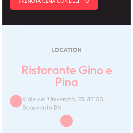
PRENOTA CENA CON DELITTO
LOCATION
Ristorante Gino e
Pina
Viale dell'Università, 23, 82100
Benevento BN