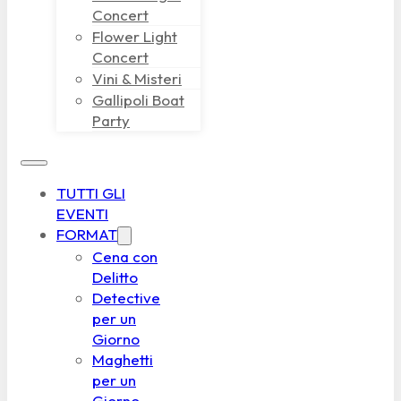
Concert
Flower Light
Concert
Vini & Misteri
Gallipoli Boat
Party
TUTTI GLI
EVENTI
FORMAT
Cena con
Delitto
Detective
per un
Giorno
Maghetti
per un
Giorno