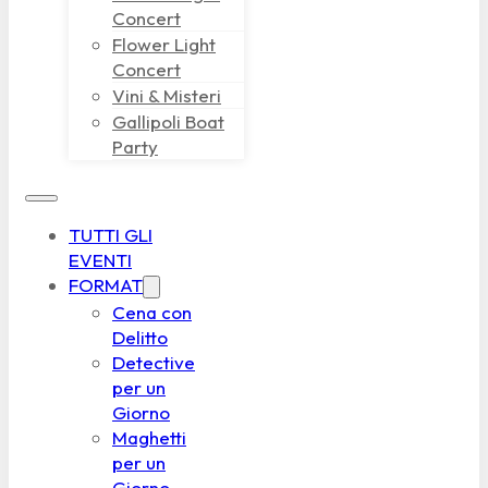
Concert
Flower Light
Concert
Vini & Misteri
Gallipoli Boat
Party
TUTTI GLI
EVENTI
FORMAT
Cena con
Delitto
Detective
per un
Giorno
Maghetti
per un
Giorno