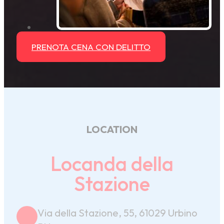
PRENOTA CENA CON DELITTO
LOCATION
Locanda della
Stazione
Via della Stazione, 55, 61029 Urbino