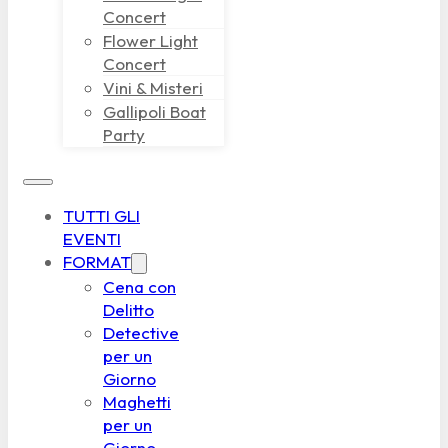
Concert
Flower Light
Concert
Vini & Misteri
Gallipoli Boat
Party
TUTTI GLI
EVENTI
FORMAT
Cena con
Delitto
Detective
per un
Giorno
Maghetti
per un
Giorno