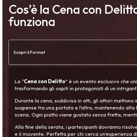
Cos’è la Cena con Delit
funziona
Scopri il Format
La “
Cena con Delitto
” è un evento esclusivo che un
trasformando gli ospiti in protagonisti di un intrigant
Durante la cena, suddivisa in atti, gli attori mettono
suspense tra una portata e l’altra, mantenendo alta l
scena. Ogni piatto viene gustato senza fretta, mentre
Alla fine della serata, i partecipanti dovranno risolv
e il movente. Perfetta per chi cerca un’esperienza di