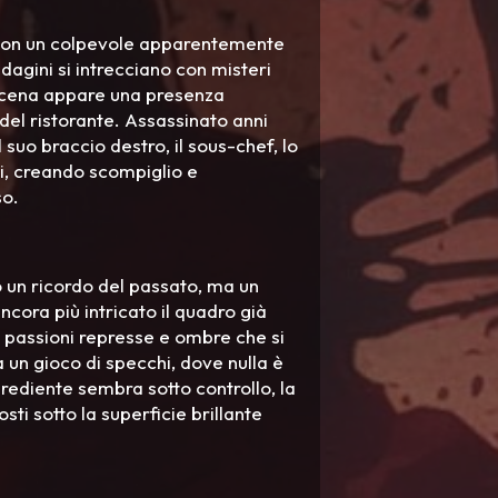
 con un colpevole apparentemente
dagini si intrecciano con misteri
 scena appare una presenza
del ristorante. Assassinato anni
suo braccio destro, il sous-chef, lo
li, creando scompiglio e
so.
lo un ricordo del passato, ma un
ncora più intricato il quadro già
li, passioni represse e ombre che si
a un gioco di specchi, dove nulla è
rediente sembra sotto controllo, la
ti sotto la superficie brillante