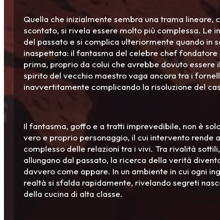
Quella che inizialmente sembra una trama lineare,
scontato, si rivela essere molto più complessa. Le in
del passato e si complica ulteriormente quando in
inaspettata: il fantasma del celebre chef fondatore 
prima, proprio da colui che avrebbe dovuto essere il 
spirito del vecchio maestro vaga ancora tra i fornel
inavvertitamente complicando la risoluzione del ca
Il fantasma, goffo e a tratti imprevedibile, non è so
vero e proprio personaggio, il cui intervento rende a
complesso delle relazioni tra i vivi. Tra rivalità sotti
allungano dal passato, la ricerca della verità divent
davvero come appare. In un ambiente in cui ogni ing
realtà si sfalda rapidamente, rivelando segreti nascos
della cucina di alta classe.