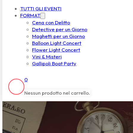
TUTTI GLI EVENTI
FORMAT
Cena con Delitto
Detective per un Giorno
Maghetti per un Giorno
Balloon Light Concert
Flower Light Concert
Vini & Misteri
Gallipoli Boat Party
0
Nessun prodotto nel carrello.