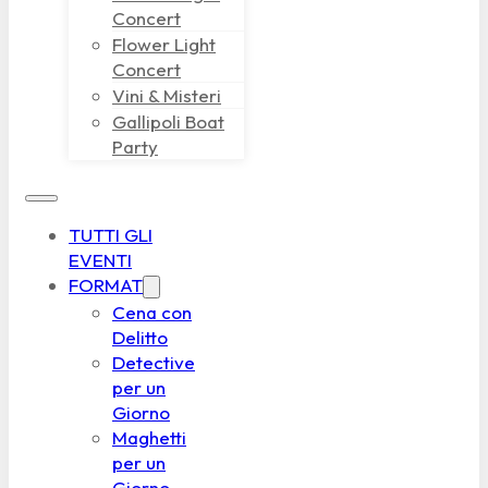
Concert
Flower Light
Concert
Vini & Misteri
Gallipoli Boat
Party
TUTTI GLI
EVENTI
FORMAT
Cena con
Delitto
Detective
per un
Giorno
Maghetti
per un
Giorno