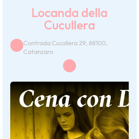
Locanda della
Cucullera
Contrada Cucullera 29, 88100,
Catanzaro