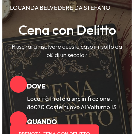
LOCANDA BELVEDERE DA STEFANO
Cena con Delitto
Riuscirai a risolvere questo caso irrisolto da
più di un secolo?
DOVE
Località Pratola snc in frazione,
86070 Castelnuovo Al Volturno IS
QUANDO
PRENOTA CENA CON DELITTO