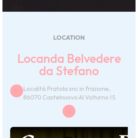
LOCATION
Locanda Belvedere
da Stefano
Località Pratola snc in frazione,
86070 Castelnuovo Al Volturno IS