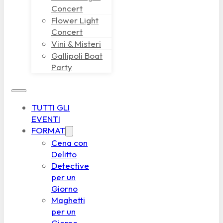
Concert
Flower Light
Concert
Vini & Misteri
Gallipoli Boat
Party
TUTTI GLI
EVENTI
FORMAT
Cena con
Delitto
Detective
per un
Giorno
Maghetti
per un
Giorno