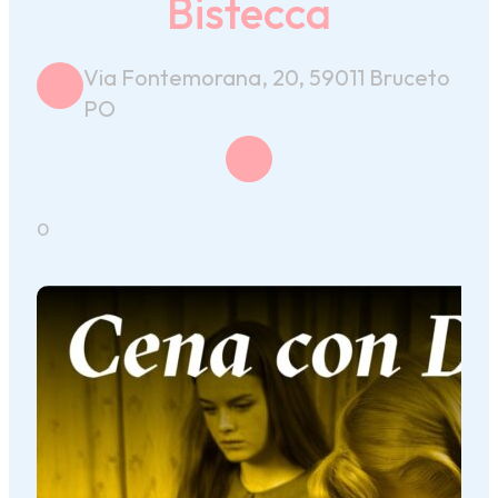
Bistecca
Via Fontemorana, 20, 59011 Bruceto
PO
0