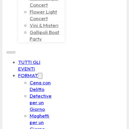
Concert
Flower Light
Concert
Vini & Misteri
Gallipoli Boat
Party
TUTTI GLI
EVENTI
FORMAT
Cena con
Delitto
Detective
per un
Giorno
Maghetti
per un
Giorno