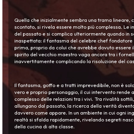
Quella che inizialmente sembra una trama lineare,
scontato, si rivela essere molto più complessa. Le in
del passato e si complica ulteriormente quando in
inaspettata: il fantasma del celebre chef fondatore 
prima, proprio da colui che avrebbe dovuto essere il 
spirito del vecchio maestro vaga ancora tra i fornel
inavvertitamente complicando la risoluzione del ca
Il fantasma, goffo e a tratti imprevedibile, non è so
vero e proprio personaggio, il cui intervento rende a
complesso delle relazioni tra i vivi. Tra rivalità sotti
allungano dal passato, la ricerca della verità divent
davvero come appare. In un ambiente in cui ogni ing
realtà si sfalda rapidamente, rivelando segreti nascos
della cucina di alta classe.