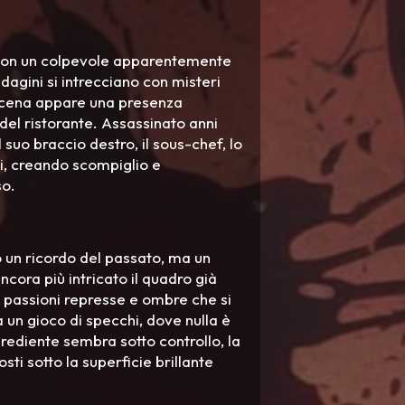
 con un colpevole apparentemente
dagini si intrecciano con misteri
 scena appare una presenza
del ristorante. Assassinato anni
suo braccio destro, il sous-chef, lo
li, creando scompiglio e
so.
lo un ricordo del passato, ma un
ncora più intricato il quadro già
li, passioni represse e ombre che si
a un gioco di specchi, dove nulla è
rediente sembra sotto controllo, la
ti sotto la superficie brillante