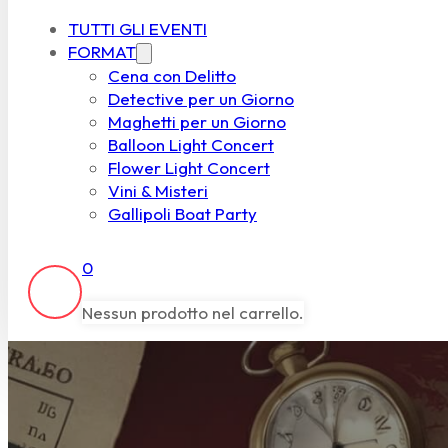
TUTTI GLI EVENTI
FORMAT
Cena con Delitto
Detective per un Giorno
Maghetti per un Giorno
Balloon Light Concert
Flower Light Concert
Vini & Misteri
Gallipoli Boat Party
0
Nessun prodotto nel carrello.