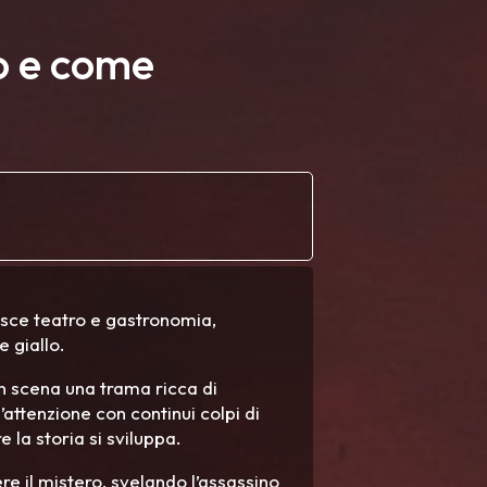
to e come
isce teatro e gastronomia,
e giallo.
 in scena una trama ricca di
’attenzione con continui colpi di
 la storia si sviluppa.
ere il mistero, svelando l’assassino