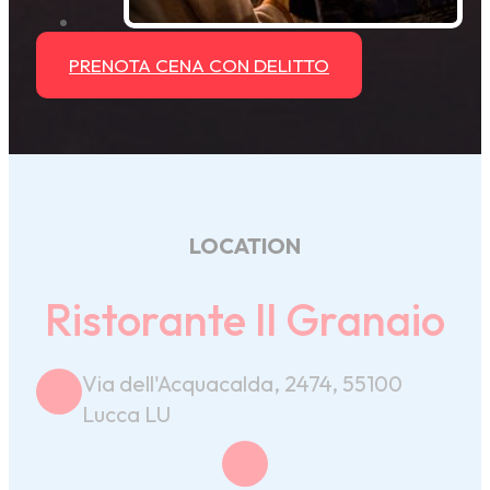
PRENOTA CENA CON DELITTO
LOCATION
Ristorante Il Granaio
Via dell'Acquacalda, 2474, 55100
Lucca LU