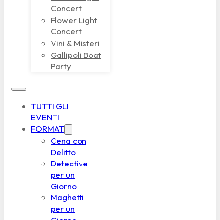
Concert
Flower Light
Concert
Vini & Misteri
Gallipoli Boat
Party
TUTTI GLI
EVENTI
FORMAT
Cena con
Delitto
Detective
per un
Giorno
Maghetti
per un
Giorno