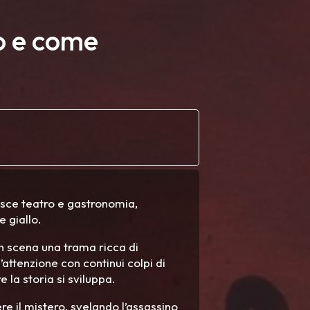
to e come
isce teatro e gastronomia,
e giallo.
 in scena una trama ricca di
’attenzione con continui colpi di
 la storia si sviluppa.
ere il mistero, svelando l’assassino