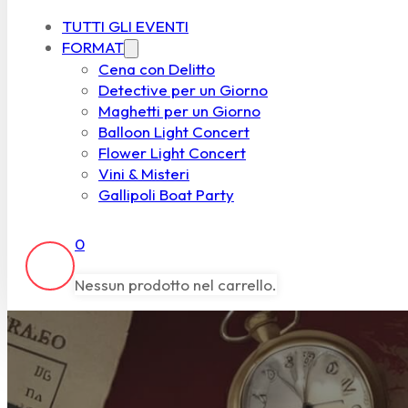
TUTTI GLI EVENTI
FORMAT
Cena con Delitto
Detective per un Giorno
Maghetti per un Giorno
Balloon Light Concert
Flower Light Concert
Vini & Misteri
Gallipoli Boat Party
0
Nessun prodotto nel carrello.