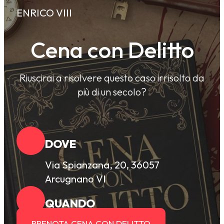
ENRICO VIII
Cena con Delitto
Riuscirai a risolvere questo caso irrisolto da
più di un secolo?
DOVE
Via Spianzana, 20, 36057
Arcugnano VI
QUANDO
PRENOTA CENA CON DELITTO