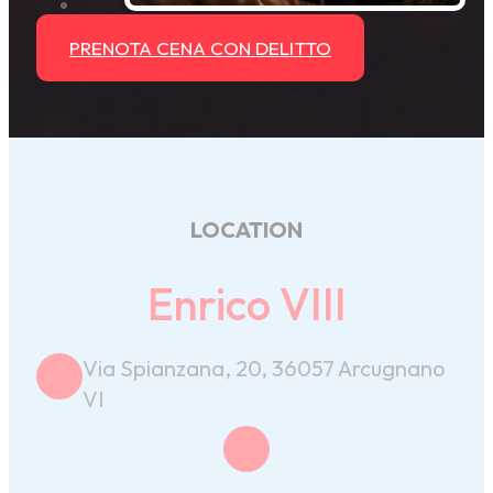
PRENOTA CENA CON DELITTO
LOCATION
Enrico VIII
Via Spianzana, 20, 36057 Arcugnano
VI