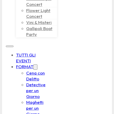
Concert
Flower Light
Concert
Vini & Misteri
Gallipoli Boat
Party
TUTTI GLI
EVENTI
FORMAT
Cena con
Delitto
Detective
per un
Giorno
Maghetti
per un
Giorno