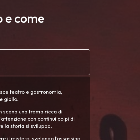
to e come
isce teatro e gastronomia,
e giallo.
 in scena una trama ricca di
’attenzione con continui colpi di
 la storia si sviluppa.
ere il mistero, svelando l’assassino