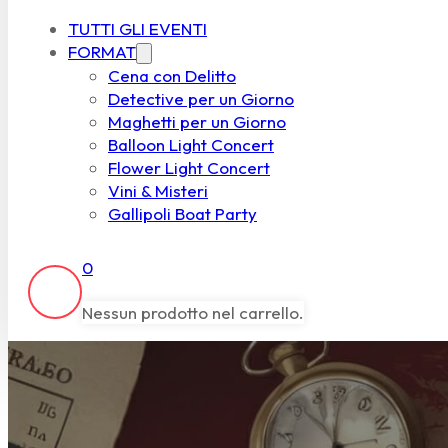
TUTTI GLI EVENTI
FORMAT
Cena con Delitto
Detective per un Giorno
Maghetti per un Giorno
Balloon Light Concert
Flower Light Concert
Vini & Misteri
Gallipoli Boat Party
0
Nessun prodotto nel carrello.