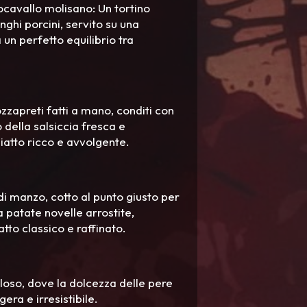
iocavallo molisano: Un tortino
nghi porcini, servito su una
n perfetto equilibrio tra
ozzapreti fatti a mano, conditi con
 della salsiccia fresca e
piatto ricco e avvolgente.
i manzo, cotto al punto giusto per
patate novelle arrostite,
tto classico e raffinato.
loso, dove la dolcezza delle pere
era e irresistibile.