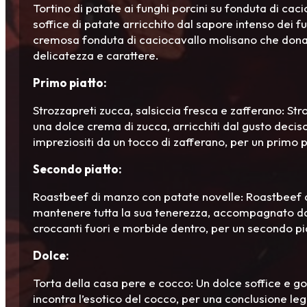
Tortino di patate ai funghi porcini su fonduta di cac
soffice di patate arricchito dal sapore intenso dei fu
cremosa fonduta di caciocavallo molisano che dona u
delicatezza e carattere.
Primo piatto:
Strozzapreti zucca, salsiccia fresca e zafferano: Str
una dolce crema di zucca, arricchiti dal gusto deciso
impreziositi da un tocco di zafferano, per un primo 
Secondo piatto:
Roastbeef di manzo con patate novelle: Roastbeef d
mantenere tutta la sua tenerezza, accompagnato da 
croccanti fuori e morbide dentro, per un secondo pia
Dolce:
Torta della casa pere e cocco: Un dolce soffice e go
incontra l’esotico del cocco, per una conclusione legg