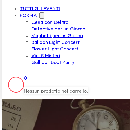
TUTTI GLI EVENTI
FORMAT
Cena con Delitto
Detective per un Giorno
Maghetti per un Giorno
Balloon Light Concert
Flower Light Concert
Vini & Misteri
Gallipoli Boat Party
0
Nessun prodotto nel carrello.