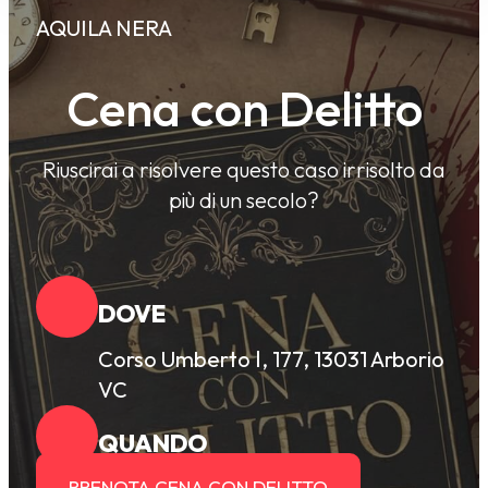
AQUILA NERA
Cena con Delitto
Riuscirai a risolvere questo caso irrisolto da
più di un secolo?
DOVE
Corso Umberto Ⅰ, 177, 13031 Arborio
VC
QUANDO
PRENOTA CENA CON DELITTO