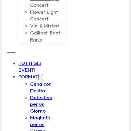
Concert
Flower Light
Concert
Vini & Misteri
Gallipoli Boat
Party
TUTTI GLI
EVENTI
FORMAT
Cena con
Delitto
Detective
per un
Giorno
Maghetti
per un
Giorno