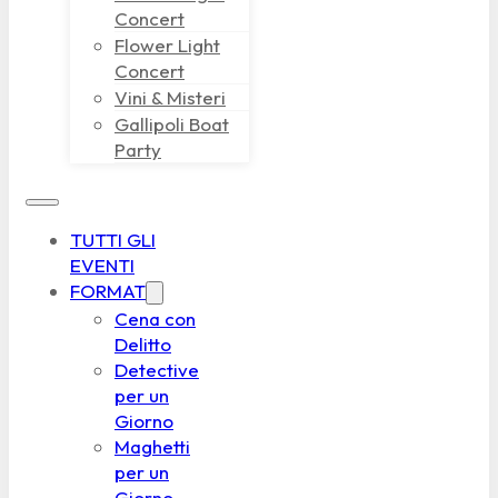
Concert
Flower Light
Concert
Vini & Misteri
Gallipoli Boat
Party
TUTTI GLI
EVENTI
FORMAT
Cena con
Delitto
Detective
per un
Giorno
Maghetti
per un
Giorno