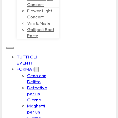
Concert
Flower Light
Concert
Vini & Misteri
Gallipoli Boat
Party
TUTTI GLI
EVENTI
FORMAT
Cena con
Delitto
Detective
per un
Giorno
Maghetti
per un
Giorno