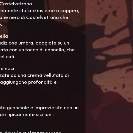
 Castelvetrano
ntemente stufate insieme a capperi,
pane nero di Castelvetrano che
e.
ella
radizione umbra, adagiate su un
to con un tocco di cannella, che
elicati.
e noci
ezzate da una crema vellutata di
 aggiungono profondità e
rito guanciale e impreziosite con un
ori tipicamente siciliani.
a, dove la melanzana viene