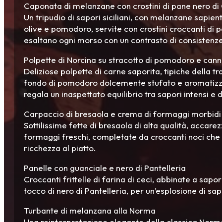
Caponata di melanzane con crostini di pane nero di
Un tripudio di sapori siciliani, con melanzane sapie
olive e pomodoro, servite con crostini croccanti di 
esaltano ogni morso con un contrasto di consistenz
Polpette di Norcina su stracotto di pomodoro e cann
Deliziose polpette di carne saporita, tipiche della t
fondo di pomodoro dolcemente stufato e aromatizza
regala un inaspettato equilibrio tra sapori intensi e d
Carpaccio di bresaola e crema di formaggi morbidi 
Sottilissime fette di bresaola di alta qualità, accar
formaggi freschi, completate da croccanti noci che
ricchezza al piatto.
Panelle con guanciale e nero di Pantelleria
Croccanti frittelle di farina di ceci, abbinate a sapo
tocco di nero di Pantelleria, per un’esplosione di sap
Turbante di melanzana alla Norma
Una reinterpretazione elegante della classica Norm