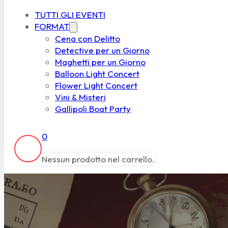
TUTTI GLI EVENTI
FORMAT
Cena con Delitto
Detective per un Giorno
Maghetti per un Giorno
Balloon Light Concert
Flower Light Concert
Vini & Misteri
Gallipoli Boat Party
0
Nessun prodotto nel carrello.