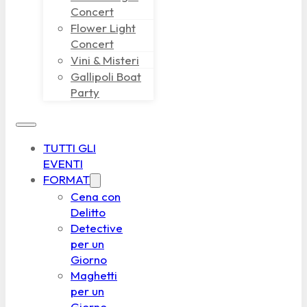
Concert
Flower Light
Concert
Vini & Misteri
Gallipoli Boat
Party
TUTTI GLI
EVENTI
FORMAT
Cena con
Delitto
Detective
per un
Giorno
Maghetti
per un
Giorno