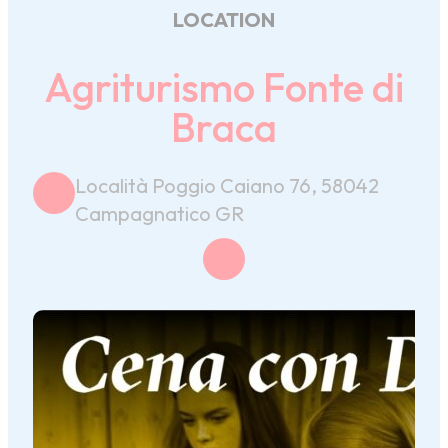
LOCATION
Agriturismo Fonte di
Braca
Località Poggio Caiano 76, 58042
Campagnatico GR