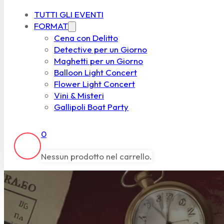
TUTTI GLI EVENTI
FORMAT
Cena con Delitto
Detective per un Giorno
Maghetti per un Giorno
Balloon Light Concert
Flower Light Concert
Vini & Misteri
Gallipoli Boat Party
0
Nessun prodotto nel carrello.