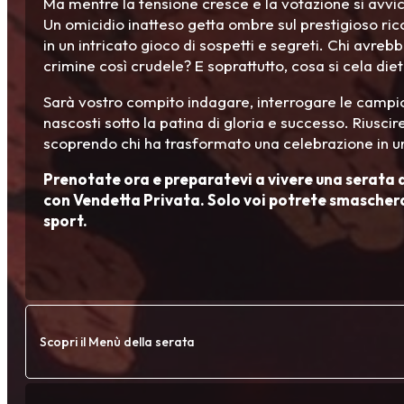
Ma mentre la tensione cresce e la votazione si avvici
Un omicidio inatteso getta ombre sul prestigioso ri
in un intricato gioco di sospetti e segreti. Chi avr
crimine così crudele? E soprattutto, cosa si cela diet
Sarà vostro compito indagare, interrogare le campi
nascosti sotto la patina di gloria e successo. Riuscir
scoprendo chi ha trasformato una celebrazione in u
Prenotate ora e preparatevi a vivere una serata di
con Vendetta Privata. Solo voi potrete smascherar
sport.
Scopri il Menù della serata