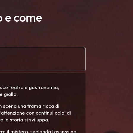
to e come
isce teatro e gastronomia,
e giallo.
 in scena una trama ricca di
’attenzione con continui colpi di
 la storia si sviluppa.
ere il mistero, svelando l’assassino