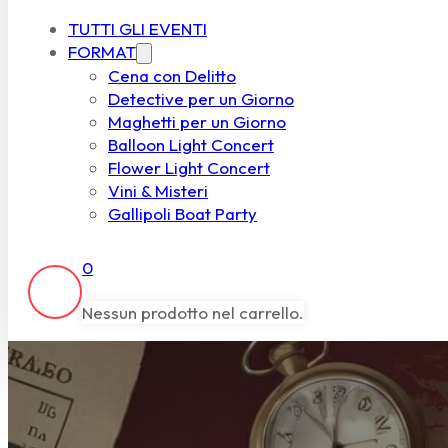
TUTTI GLI EVENTI
FORMAT
Cena con Delitto
Detective per un Giorno
Maghetti per un Giorno
Balloon Light Concert
Flower Light Concert
Vini & Misteri
Gallipoli Boat Party
0
Nessun prodotto nel carrello.